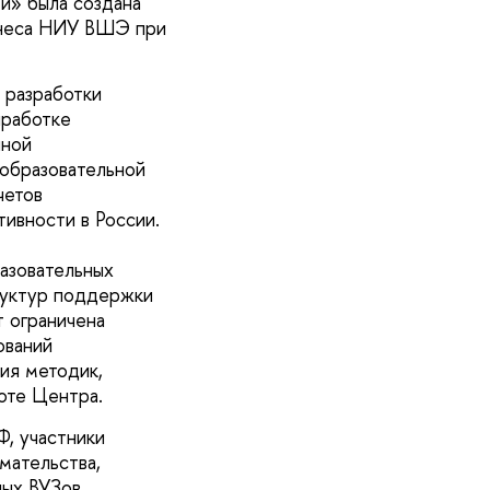
и» была создана
знеса НИУ ВШЭ при
 разработки
ыработке
чной
образовательной
четов
ивности в России.
разовательных
труктур поддержки
т ограничена
ований
ия методик,
оте Центра.
Ф, участники
мательства,
ных ВУЗов,