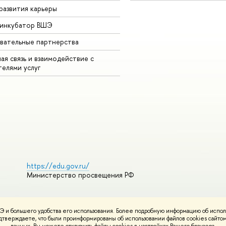
развития карьеры
-инкубатор ВШЭ
вательные партнерства
ая связь и взаимодействие с
телями услуг
https://edu.gov.ru/
Министерство просвещения РФ
 и большего удобства его использования. Более подробную информацию об испол
ования материалов
Политика конфиденциальности
Карта сайта
подтверждаете, что были проинформированы об использовании файлов cookies сай
НИУ ВШЭ