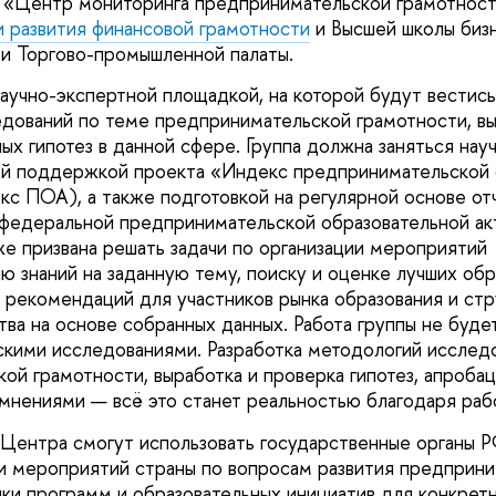
 «Центр мониторинга предпринимательской грамотност
 развития финансовой грамотности
и Высшей школы би
и Торгово-промышленной палаты.
аучно-экспертной площадкой, на которой будут вестись
дований по теме предпринимательской грамотности, в
ых гипотез в данной сфере. Группа должна заняться нау
ой поддержкой проекта «Индекс предпринимательской 
кс ПОА), а также подготовкой на регулярной основе от
 федеральной предпринимательской образовательной акт
же призвана решать задачи по организации мероприятий
ю знаний на заданную тему, поиску и оценке лучших об
е рекомендаций для участников рынка образования и с
ва на основе собранных данных. Работа группы не буде
скими исследованиями. Разработка методологий исслед
ой грамотности, выработка и проверка гипотез, апробац
мнениями — всё это станет реальностью благодаря раб
 Центра смогут использовать государственные органы Р
 мероприятий страны по вопросам развития предприни
ики программ и образовательных инициатив для конкрет