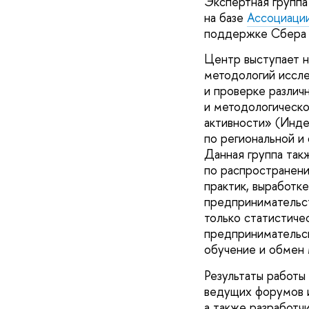
Экспертная группа
на базе
Ассоциации
поддержке Сбера 
Центр выступает н
методологий иссле
и проверке различн
и методологическ
активности» (Инде
по региональной и
Данная группа так
по распространени
практик, выработк
предпринимательст
только статистиче
предпринимательск
обучение и обмен 
Результаты работы
ведущих форумов и
а также разработч