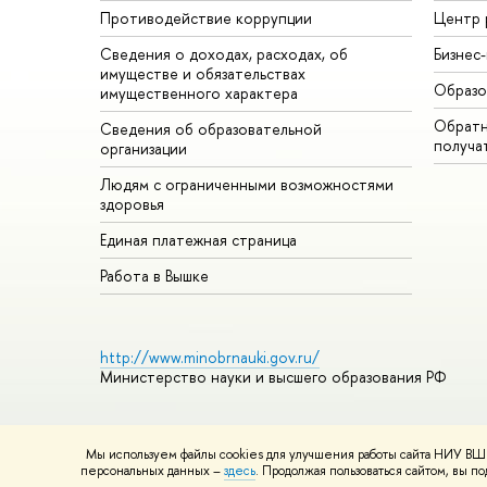
Противодействие коррупции
Центр 
Сведения о доходах, расходах, об
Бизнес
имуществе и обязательствах
Образо
имущественного характера
Обратн
Сведения об образовательной
получа
организации
Людям с ограниченными возможностями
здоровья
Единая платежная страница
Работа в Вышке
http://www.minobrnauki.gov.ru/
Министерство науки и высшего образования РФ
Мы используем файлы cookies для улучшения работы сайта НИУ ВШЭ
© НИУ ВШЭ 1993–2026
Адреса и контакты
Условия использ
персональных данных –
здесь
. Продолжая пользоваться сайтом, вы 
Шрифты HSE Sans и HSE Slab разработаны в
Школе дизайна 