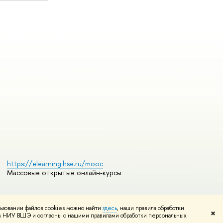
https://elearning.hse.ru/mooc
Массовые открытые онлайн-курсы
ьзовании файлов cookies можно найти
здесь
, наши правила обработки
Редактору
✖
том НИУ ВШЭ и согласны с нашими правилами обработки персональных