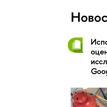
Новос
Исп
оцен
иссл
Goog