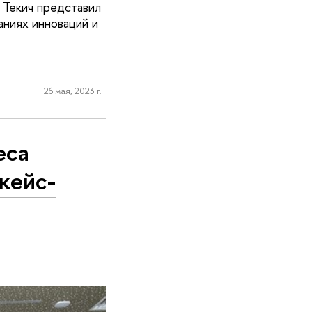
Текич представил
аниях инноваций и
26 мая, 2023 г.
еса
кейс-