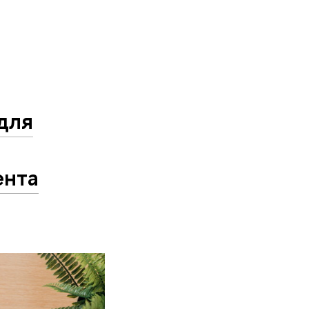
для
ента