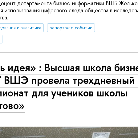
доцент департамента бизнес-информатики ВШБ Желько 
ия использования цифрового следа общества в исследов
ва.
дования и аналитика
репортаж о событии
ь идея» : Высшая школа бизн
 ВШЭ провела трехдневный 
пионат для учеников школы
тово»