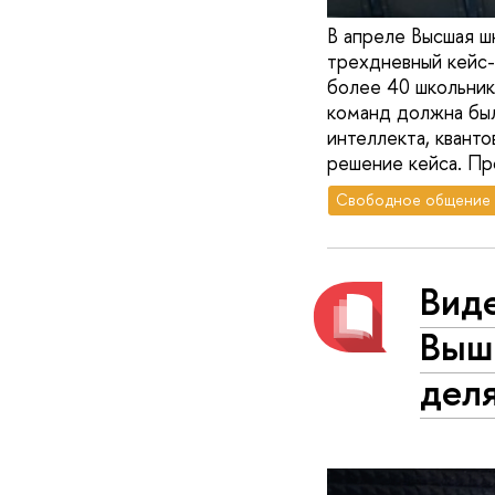
В апреле Высшая 
трехдневный кейс-
более 40 школьнико
команд должна был
интеллекта, квант
решение кейса. Пр
Свободное общение
Вид
Выш
дел