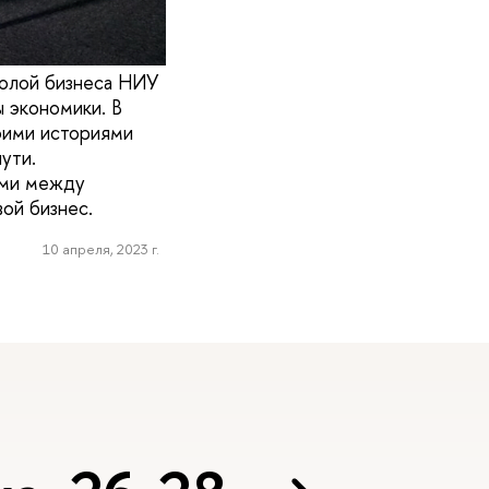
колой бизнеса НИУ
 экономики. В
оими историями
ути.
ями между
ой бизнес.
10 апреля, 2023 г.