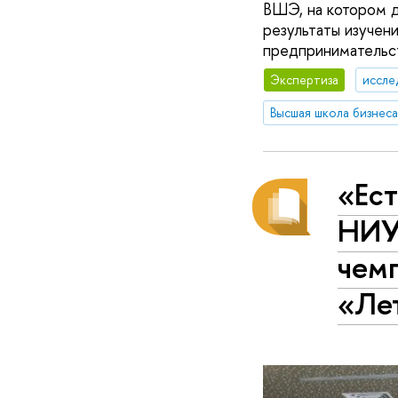
ВШЭ, на котором 
результаты изучен
предпринимательст
Экспертиза
иссле
Высшая школа бизнеса
«Ест
НИУ
чем
«Ле