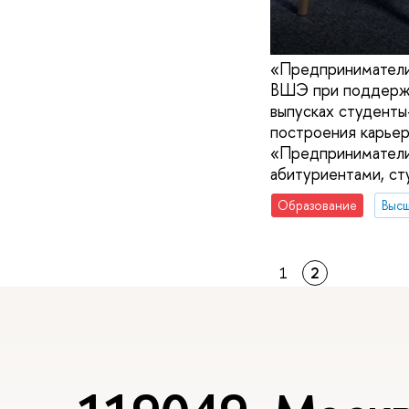
«Предприниматели
ВШЭ при поддержке
выпусках студент
построения карьер
«Предприниматели
абитуриентами, ст
Образование
Высш
1
2