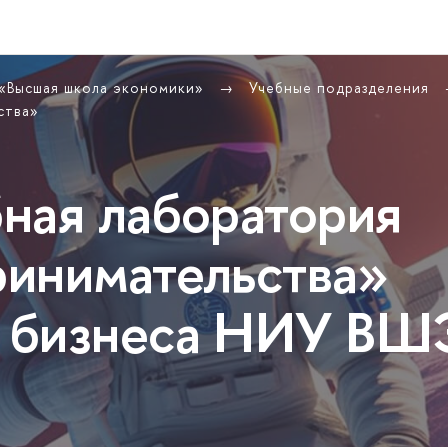
 «Высшая школа экономики»
Учебные подразделения
ства»
ная лаборатория
инимательства»
 бизнеса НИУ ВШ