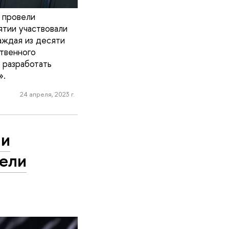
 провели
ятии участвовали
аждая из десяти
ственного
 разработать
».
24 апреля, 2023 г.
ли
ели