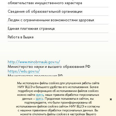
обязательствах имущественного характера
О
Сведения об образовательной организации
О
Людям с ограниченными возможностями здоровья
Единая платежная страница
Работа в Вышке
http://www.minobrnauki.gov.ru/
Министерство науки и высшего образования РФ
https://edu.gov.ru/
Министерство просвещения РФ
https://elearning.hse.ru/mooc
Мы используем файлы cookies для улучшения работы сайта
Массовые открытые онлайн-курсы
НИУ ВШЭ и большего удобства его использования. Более
подробную информацию об использовании файлов cookies
можно найти
здесь
, наши правила обработки персональных
данных –
здесь
. Продолжая пользоваться сайтом, вы
✖
© НИУ ВШЭ 1993–2026
Адреса и контакты
Условия
подтверждаете, что были проинформированы об
использования материалов
Политика конфиденциальности
Карта
использовании файлов cookies сайтом НИУ ВШЭ и согласны
сайта
с нашими правилами обработки персональных данных. Вы
Шрифты HSE Sans и HSE Slab разработаны в
Школе дизайна НИУ
можете отключить файлы cookies в настройках Вашего