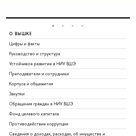
О ВЫШКЕ
Цифры и факты
Л
Руководство и структура
Д
Устойчивое развитие в НИУ ВШЭ
О
Преподаватели и сотрудники
П
Корпуса и общежития
В
Закупки
П
Обращения граждан в НИУ ВШЭ
А
Фонд целевого капитала
Д
Противодействие коррупции
Ц
Сведения о доходах, расходах, об имуществе и
Б